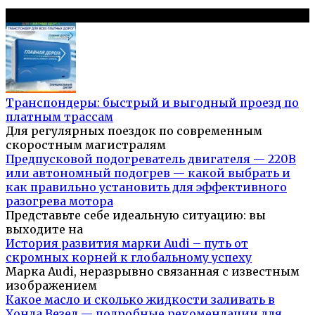
Популярное на сайте
Транспондеры: быстрый и выгодный проезд по
платным трассам
Для регулярных поездок по современным
скоростным магистралям
Предпусковой подогреватель двигателя — 220В
или автономный подогрев — какой выбрать и
как правильно установить для эффективного
разогрева мотора
Представьте себе идеальную ситуацию: вы
выходите на
История развития марки Audi – путь от
скромных корней к глобальному успеху
Марка Audi, неразрывно связанная с известным
изображением
Какое масло и сколько жидкости заливать в
Хонда Везел — подробные рекомендации для