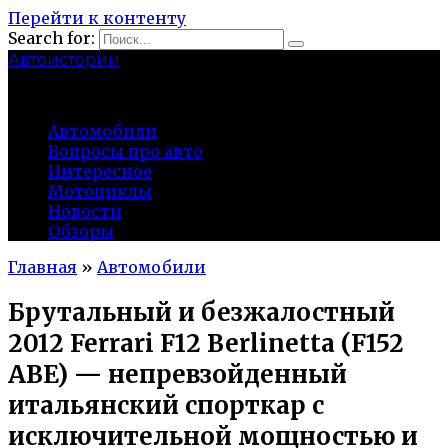
Перейти к контенту
Search for:
Автоистории
gazato.ru
Автомобили
Вопросы про авто
Интересное
Мотоциклы
Новости
Обзоры
Главная
»
Автомобили
Брутальный и безжалостный
2012 Ferrari F12 Berlinetta (F152
ABE) — непревзойденный
итальянский спорткар с
исключительной мощностью и