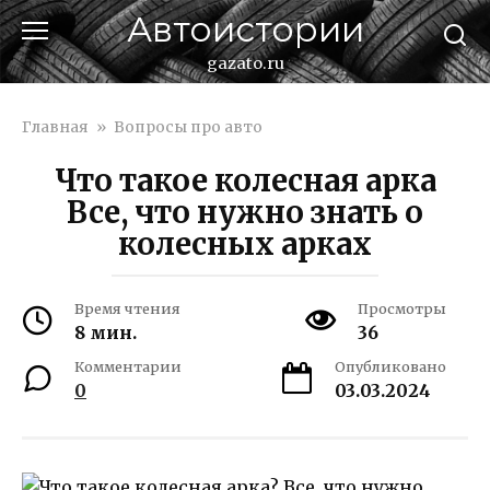
Перейти
Автоистории
к
контенту
gazato.ru
Главная
»
Вопросы про авто
Что такое колесная арка
Все, что нужно знать о
колесных арках
Время чтения
Просмотры
8 мин.
36
Комментарии
Опубликовано
0
03.03.2024