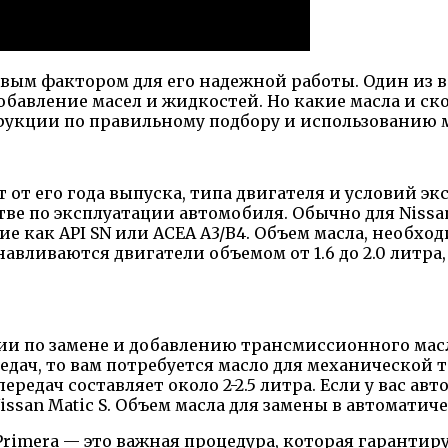
вым фактором для его надежной работы. Один из 
бавление масел и жидкостей. Но какие масла и скол
рукции по правильному подбору и использованию м
т от его года выпуска, типа двигателя и условий 
ве по эксплуатации автомобиля. Обычно для Nissa
е как API SN или ACEA A3/B4. Объем масла, необход
навливаются двигатели объемом от 1.6 до 2.0 литр
ии по замене и добавлению трансмиссионного масл
ач, то вам потребуется масло для механической тр
ередач составляет около 2-2.5 литра. Если у вас а
 Nissan Matic S. Объем масла для замены в автомат
 Primera — это важная процедура, которая гаранти