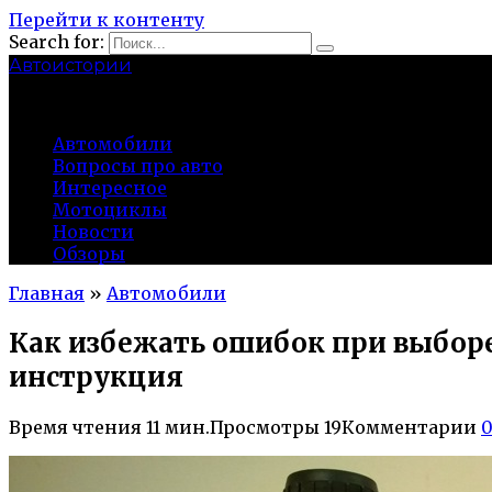
Перейти к контенту
Search for:
Автоистории
gazato.ru
Автомобили
Вопросы про авто
Интересное
Мотоциклы
Новости
Обзоры
Главная
»
Автомобили
Как избежать ошибок при выборе
инструкция
Время чтения
11 мин.
Просмотры
19
Комментарии