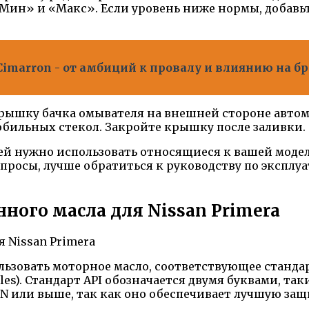
 «Мин» и «Макс». Если уровень ниже нормы, добав
 Cimarron - от амбиций к провалу и влиянию на 
крышку бачка омывателя на внешней стороне авто
обильных стекол. Закройте крышку после заливки.
тей нужно использовать относящиеся к вашей мод
опросы, лучше обратиться к руководству по эксплу
ного масла для Nissan Primera
ьзовать моторное масло, соответствующее стандарта
biles). Стандарт API обозначается двумя буквами, та
 SN или выше, так как оно обеспечивает лучшую з