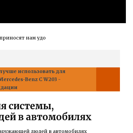
приносят нам удо
лучше использовать для
ercedes-Benz C W203 -
ндации
я системы,
ей в автомобилях