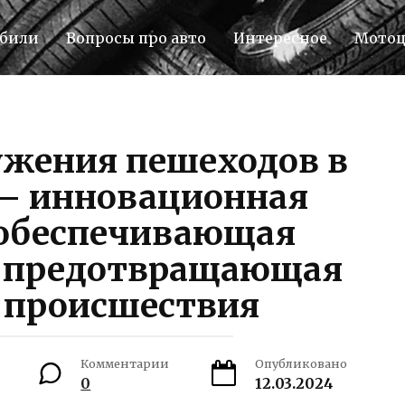
били
Вопросы про авто
Интересное
Мото
ужения пешеходов в
— инновационная
 обеспечивающая
и предотвращающая
 происшествия
Комментарии
Опубликовано
0
12.03.2024