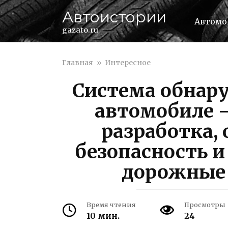
Перейти
Автоистории
к
Автомо
контенту
gazato.ru
Главная
»
Интересное
Система обнар
автомобиле 
разработка,
безопасность 
дорожные
Время чтения
Просмотры
10 мин.
24