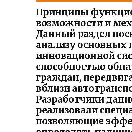
Принципы функцио
возможности и ме
Данный раздел пос
анализу основных 
инновационной си
способностью обна
граждан, передви
вблизи автотранспо
Разработчики данн
реализовали специ
позволяющие эффе
определять наличи