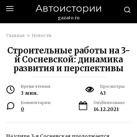
Перейти
Автоистории
к
контенту
gazato.ru
Главная
»
Новости
Строительные работы на 3-
й Сосневской: динамика
развития и перспективы
Время чтения
Просмотры
3 мин.
43
Комментарии
Опубликовано
0
14.12.2021
На улице 3-я Сосневская продолжается