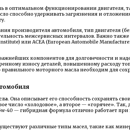
ь в оптимальном функционировании двигателя, так
асло способно удерживать загрязнения и отложени
у.
ания производителя автомобиля, тип двигателя (б
лительность межсервисных интервалов. Важно такж
stitute) или ACEA (European Automobile Manufacturer
 важнейших компонентов для долговечности и над
ренному износу деталей, повышенному расходу топ
ю правильного моторного масла необходим для со
втомобиля
сла
. Она описывает его способность сохранять св
вое число «холодовое», а второе — «горячее». Так
5w-40 — гибридная формула отлично работает при 
Существуют различные типы масел, такие как мине