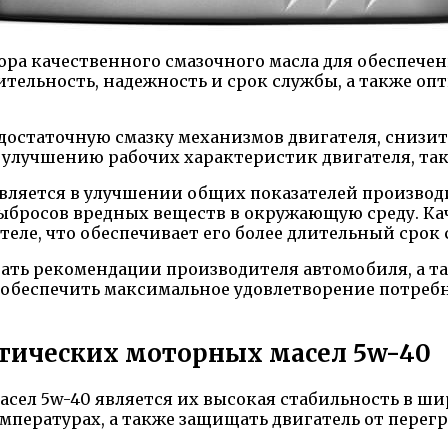
ора качественного смазочного масла для обеспече
ительность, надежность и срок службы, а также о
остаточную смазку механизмов двигателя, снизит
ет улучшению рабочих характеристик двигателя, та
является в улучшении общих показателей производ
выбросов вредных веществ в окружающую среду. Ка
еле, что обеспечивает его более длительный срок
ать рекомендации производителя автомобиля, а та
 обеспечить максимальное удовлетворение потребн
тических моторных масел 5w-40
сел 5w-40 является их высокая стабильность в ши
пературах, а также защищать двигатель от перегре