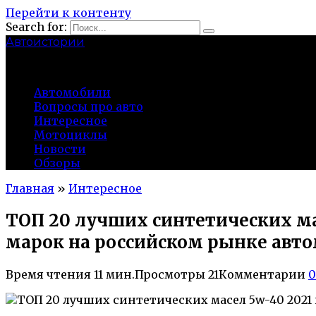
Перейти к контенту
Search for:
Автоистории
gazato.ru
Автомобили
Вопросы про авто
Интересное
Мотоциклы
Новости
Обзоры
Главная
»
Интересное
ТОП 20 лучших синтетических ма
марок на российском рынке авт
Время чтения
11 мин.
Просмотры
21
Комментарии
0