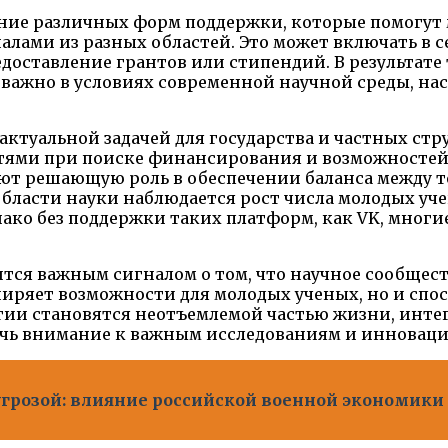
ение различных форм поддержки, которые помогут
налами из разных областей. Это может включать в
доставление грантов или стипендий. В результате
о важно в условиях современной научной среды, 
актуальной задачей для государства и частных стр
тями при поиске финансирования и возможностей 
ют решающую роль в обеспечении баланса между 
 области науки наблюдается рост числа молодых у
нако без поддержки таких платформ, как VK, мног
тся важным сигналом о том, что научное сообщес
сширяет возможности для молодых ученых, но и сп
огии становятся неотъемлемой частью жизни, инт
ечь внимание к важным исследованиям и инноваци
 угрозой: влияние российской военной экономики