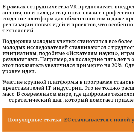
В рамках сотрудничества VK предполагает внедр
знания, но и наладить ценные связи с профессио
создание платформ для обмена опытом и даже пре
реализации новых идей и проектов, что особенн
технологий.
Поддержка молодых ученых становится все более 
молодых исследователей сталкиваются с труднос
инициативы, подобные «Искателям науки», игра
результатами. Например, за последние пять лет в
этот показатель увеличился примерно на 20%. Од
уровне идеи.
Участие крупной платформы в программе станови
представителей IT-индустрии. Это не только ра
масс. В современном мире, где цифровые технол
— стратегический шаг, который помогает привл
Популярные статьи
ЕС сталкивается с новой