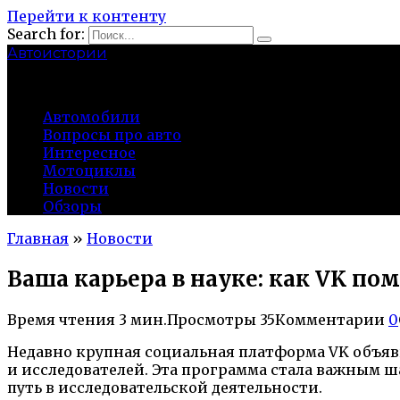
Перейти к контенту
Search for:
Автоистории
gazato.ru
Автомобили
Вопросы про авто
Интересное
Мотоциклы
Новости
Обзоры
Главная
»
Новости
Ваша карьера в науке: как VK п
Время чтения
3 мин.
Просмотры
35
Комментарии
0
Недавно крупная социальная платформа VK объяв
и исследователей. Эта программа стала важным ш
путь в исследовательской деятельности.