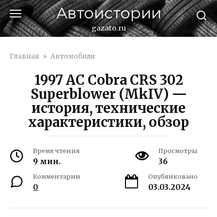
Перейти
Автоистории
к
контенту
gazato.ru
Главная
»
Автомобили
1997 AC Cobra CRS 302
Superblower (MkIV) —
история, технические
характеристики, обзор
Время чтения
Просмотры
9 мин.
36
Комментарии
Опубликовано
0
03.03.2024