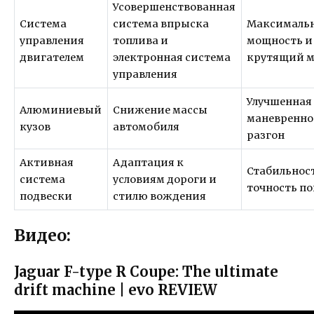
Усовершенствованная
Система
система впрыска
Максималь
управления
топлива и
мощность и
двигателем
электронная система
крутящий 
управления
Улучшенная
Алюминиевый
Снижение массы
маневренно
кузов
автомобиля
разгон
Активная
Адаптация к
Стабильнос
система
условиям дороги и
точность п
подвески
стилю вождения
Видео:
Jaguar F-type R Coupe: The ultimate
drift machine | evo REVIEW