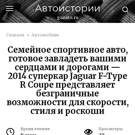
Перейти
Автоистории
к
контенту
gazato.ru
Главная
»
Автомобили
Семейное спортивное авто,
готовое завладеть вашими
сердцами и дорогами —
2014 суперкар Jaguar F-Type
R Coupe представляет
безграничные
возможности для скорости,
стиля и роскоши
Время чтения
Просмотры