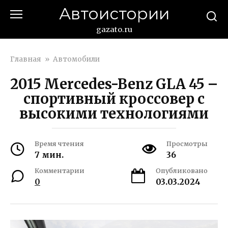
Перейти
Автоистории
к
контенту
gazato.ru
Главная
»
Автомобили
2015 Mercedes-Benz GLA 45 –
спортивный кроссовер с
высокими технологиями
Время чтения
Просмотры
7 мин.
36
Комментарии
Опубликовано
0
03.03.2024