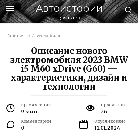
Перейти
Автоистории
к
контенту
gazato.ru
Главная
»
Автомобили
Описание нового
электромобиля 2023 BMW
i5 M60 xDrive (G60) —
характеристики, дизайн и
технологии
Время чтения
Просмотры
9 мин.
26
Комментарии
Опубликовано
0
11.01.2024