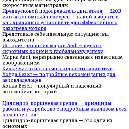
скоростным магистралям
Предпусковой подогреватель двигателя — 220В
или автономный подогрев — какой выбрать и
как правильно установить для эффективного
разогрева мотора
Представьте себе идеальную ситуацию: вы
выходите на
История развития марки Audi – путь от
скромных корней к глобальному успеху
Марка Audi, неразрывно связанная с известным
изображением
Какое масло и сколько жидкости заливать в
Хонда Везел — подробные рекомендации для
автовладельцев
Хонда Везел – популярный и надежный
автомобиль, который
Цилиндро-поршневая группа — принципы
работы и устройство с подробным анализом всех
компонентов
Цилиндро-поршневая группа — это одна из
основных