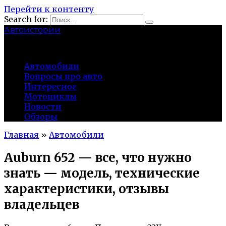
Перейти к контенту
Search for:
Автоистории
gazato.ru
Автомобили
Вопросы про авто
Интересное
Мотоциклы
Новости
Обзоры
Главная
»
Автомобили
Auburn 652 — все, что нужно
знать — модель, технические
характеристики, отзывы
владельцев