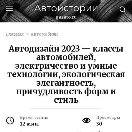
Перейти
Автоистории
к
контенту
gazato.ru
Главная
»
Автомобили
Автодизайн 2023 — классы
автомобилей,
электричество и умные
технологии, экологическая
элегантность,
причудливость форм и
стиль
Время чтения
Просмотры
12 мин.
30