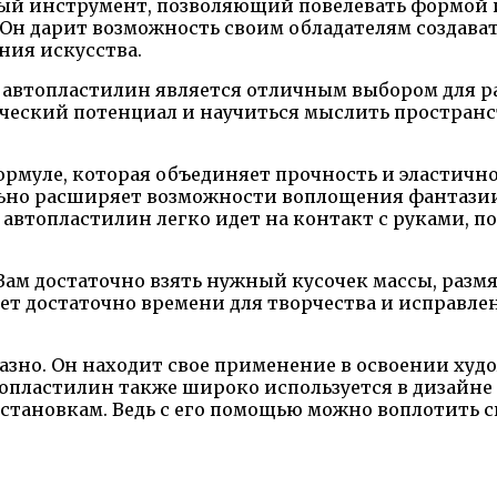
ный инструмент, позволяющий повелевать формой и
 Он дарит возможность своим обладателям создава
ния искусства.
, автопластилин является отличным выбором для 
ческий потенциал и научиться мыслить пространст
ормуле, которая объединяет прочность и эластичн
ьно расширяет возможности воплощения фантазии 
автопластилин легко идет на контакт с руками, п
Вам достаточно взять нужный кусочек массы, разм
ает достаточно времени для творчества и исправл
зно. Он находит свое применение в освоении ху
опластилин также широко используется в дизайне и
тановкам. Ведь с его помощью можно воплотить ск