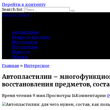
Перейти к контенту
Search for:
Автоистории
gazato.ru
Автомобили
Вопросы про авто
Интересное
Мотоциклы
Новости
Обзоры
Главная
»
Интересное
Автопластилин – многофункцион
восстановления предметов, соста
Время чтения
9 мин.
Просмотры
14
Комментарии
0