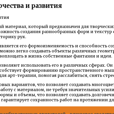
рчества и развития
й материал, который предназначен для творчески
зможность создания разнообразных форм и текстур 
торику рук.
является его формоизменяемость и способность с
 можно легко создавать объекты различных геоме
е воплощать в жизнь собственные фантазии и идеи.
воляют использовать его в различных сферах. Он
особствует формированию пространственного мыш
я арт-терапии, помогая расслабиться, снять стрес
вых вариантов, что позволяет создавать многоцве
работу с материалом, не требуя значительных усили
ормы и объемы, что позволяет создавать долговеч
то гарантирует сохранность работ на протяжении д
 карбюраторных двигателей - ключевое средств