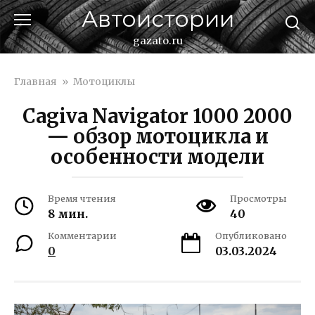
Перейти
Автоистории
к
контенту
gazato.ru
Главная
»
Мотоциклы
Cagiva Navigator 1000 2000
— обзор мотоцикла и
особенности модели
Время чтения
Просмотры
8 мин.
40
Комментарии
Опубликовано
0
03.03.2024