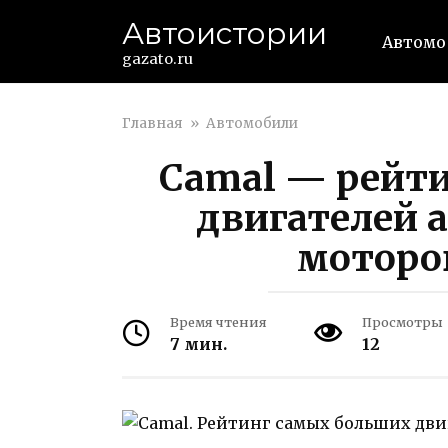
Перейти
Автоистории
к
Автомо
контенту
gazato.ru
Главная
»
Автомобили
Camal — рейт
двигателей 
моторо
Время чтения
Просмотры
7 мин.
12