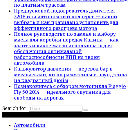
по платным трассам
Предпусковой подогреватель двигателя —
220В или автономный подогрев — какой
выбрать и как правильно установить для
эффективного разогрева мотора
Полное руководство по замене и выбору
масла для коробки передач Калина — как
залить и какое масло использовать для
обеспечения оптимальной
работоспособности КПП на твоем
автомобиле
Калькулятор давления — перевод бар в
мегапаскали, килограмм-силы и паунд-сила
на квадратный дюйм
Познакомьтесь с обзором мотоцикла Piaggio
Fly 50 2014 — идеального спутника для
свободы на дорогах
Search for:
Рубрики
Автомобили