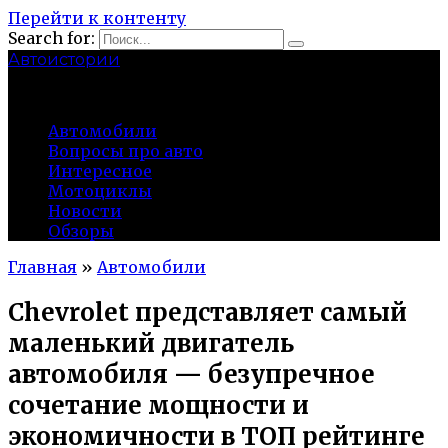
Перейти к контенту
Search for:
Автоистории
gazato.ru
Автомобили
Вопросы про авто
Интересное
Мотоциклы
Новости
Обзоры
Главная
»
Автомобили
Chevrolet представляет самый
маленький двигатель
автомобиля — безупречное
сочетание мощности и
экономичности в ТОП рейтинге