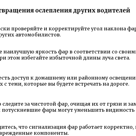
отвращения ослепления других водителей
ески проверяйте и корректируйте угол наклона фа
других автомобилистов.
те наилучшую яркость фар в соответствии со свои
ри этом избегайте избыточной длины луча света.
ас есть доступ к домашнему или районному освещен
х с теми, которые вы будете встречать на дороге.
о следите за чистотой фар, очищая их от грязи и 
 потускневшие фары могут уменьшить видимость и
бедитесь, что сигнализация фар работает корректно
оврежденные компоненты.