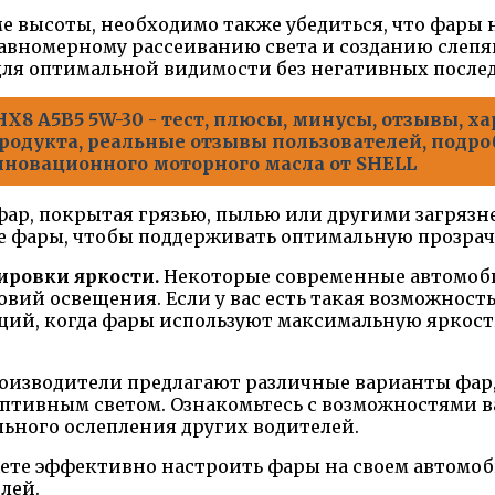
е высоты, необходимо также убедиться, что фары 
авномерному рассеиванию света и созданию слепя
ля оптимальной видимости без негативных после
HX8 A5B5 5W-30 - тест, плюсы, минусы, отзывы, 
продукта, реальные отзывы пользователей, подр
нновационного моторного масла от SHELL
ар, покрытая грязью, пылью или другими загрязн
те фары, чтобы поддерживать оптимальную прозрач
ировки яркости.
Некоторые современные автомоб
вий освещения. Если у вас есть такая возможность
аций, когда фары используют максимальную яркост
оизводители предлагают различные варианты фар
птивным светом. Ознакомьтесь с возможностями в
ьного ослепления других водителей.
ете эффективно настроить фары на своем автомоби
лей.