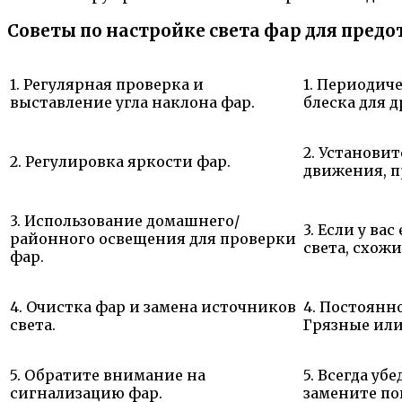
Советы по настройке света фар для пред
1. Регулярная проверка и
1. Периодич
выставление угла наклона фар.
блеска для 
2. Установи
2. Регулировка яркости фар.
движения, п
3. Использование домашнего/
3. Если у в
районного освещения для проверки
света, схожи
фар.
4. Очистка фар и замена источников
4. Постоянн
света.
Грязные или
5. Обратите внимание на
5. Всегда у
сигнализацию фар.
замените п