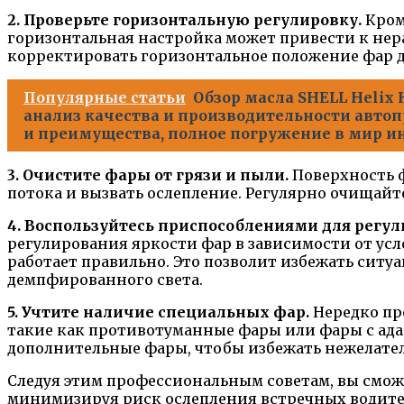
2. Проверьте горизонтальную регулировку.
Кром
горизонтальная настройка может привести к нер
корректировать горизонтальное положение фар д
Популярные статьи
Обзор масла SHELL Helix 
анализ качества и производительности авто
и преимущества, полное погружение в мир и
3. Очистите фары от грязи и пыли.
Поверхность ф
потока и вызвать ослепление. Регулярно очищай
4. Воспользуйтесь приспособлениями для регул
регулирования яркости фар в зависимости от усло
работает правильно. Это позволит избежать ситу
демпфированного света.
5. Учтите наличие специальных фар.
Нередко пр
такие как противотуманные фары или фары с ада
дополнительные фары, чтобы избежать нежелател
Следуя этим профессиональным советам, вы смож
минимизируя риск ослепления встречных водите