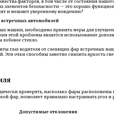
ожества факторов, в том числе от состояния нашег
х элементов безопасности — это хорошо функцио
епят и мешают уверенному вождению?
 встречных автомобилей
чных машин, необходимо принять меры для улучшен
ния этой проблемы является использование допол
 лобовое стекло.
щиты глаз водителя от слепящих фар встречных маш
. Эти очки способны заметно снизить яркость света
иля
дически проверять, насколько фары расположены 
ой фар, позволяет правильно настраивать угол и р
Допустимые отклонения