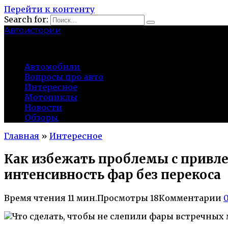
Перейти к контенту
Search for:
Автоистории
gazato.ru
Автомобили
Вопросы про авто
Интересное
Мотоциклы
Новости
Обзоры
Главная
»
Интересное
Как избежать проблемы с привл
интенсивность фар без перекоса
Время чтения
11 мин.
Просмотры
18
Комментарии