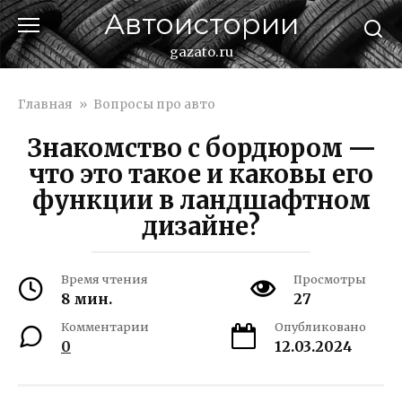
Перейти
Автоистории
к
контенту
gazato.ru
Главная
»
Вопросы про авто
Знакомство с бордюром —
что это такое и каковы его
функции в ландшафтном
дизайне?
Время чтения
Просмотры
8 мин.
27
Комментарии
Опубликовано
0
12.03.2024