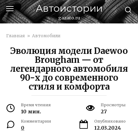
Перейти
Автоистории
к
контенту
gazato.ru
Главная
»
Автомобили
Эволюция модели Daewoo
Brougham — от
легендарного автомобиля
90-х до современного
стиля и комфорта
Время чтения
Просмотры
10 мин.
27
Комментарии
Опубликовано
0
12.03.2024