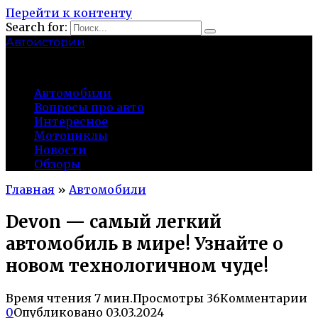
Перейти к контенту
Search for:
Автоистории
gazato.ru
Автомобили
Вопросы про авто
Интересное
Мотоциклы
Новости
Обзоры
Главная
»
Автомобили
Devon — самый легкий
автомобиль в мире! Узнайте о
новом технологичном чуде!
Время чтения
7 мин.
Просмотры
36
Комментарии
0
Опубликовано
03.03.2024