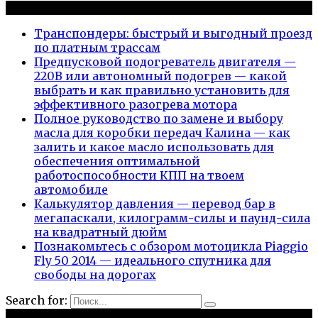
Новые публикации
Транспондеры: быстрый и выгодный проезд
по платным трассам
Предпусковой подогреватель двигателя —
220В или автономный подогрев — какой
выбрать и как правильно установить для
эффективного разогрева мотора
Полное руководство по замене и выбору
масла для коробки передач Калина — как
залить и какое масло использовать для
обеспечения оптимальной
работоспособности КПП на твоем
автомобиле
Калькулятор давления — перевод бар в
мегапаскали, килограмм-силы и паунд-сила
на квадратный дюйм
Познакомьтесь с обзором мотоцикла Piaggio
Fly 50 2014 — идеального спутника для
свободы на дорогах
Search for:
Рубрики