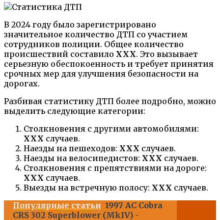
В 2024 году было зарегистрировано
значительное количество ДТП со участием
сотрудников полиции. Общее количество
происшествий составило
XXX
. Это вызывает
серьезную обеспокоенность и требует принятия
срочных мер для улучшения безопасности на
дорогах.
Разбивая статистику ДТП более подробно, можно
выделить следующие категории:
Столкновения с другими автомобилями:
XXX
случаев.
Наезды на пешеходов:
XXX
случаев.
Наезды на велосипедистов:
XXX
случаев.
Столкновения с препятствиями на дороге:
XXX
случаев.
Выезды на встречную полосу:
XXX
случаев.
Популярные статьи
1997 AC Cobra
CRS 302 Superblower (MkIV) -