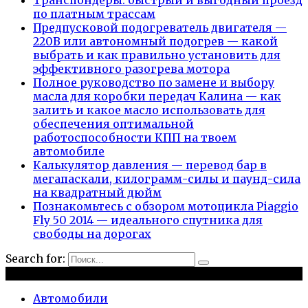
по платным трассам
Предпусковой подогреватель двигателя —
220В или автономный подогрев — какой
выбрать и как правильно установить для
эффективного разогрева мотора
Полное руководство по замене и выбору
масла для коробки передач Калина — как
залить и какое масло использовать для
обеспечения оптимальной
работоспособности КПП на твоем
автомобиле
Калькулятор давления — перевод бар в
мегапаскали, килограмм-силы и паунд-сила
на квадратный дюйм
Познакомьтесь с обзором мотоцикла Piaggio
Fly 50 2014 — идеального спутника для
свободы на дорогах
Search for:
Рубрики
Автомобили