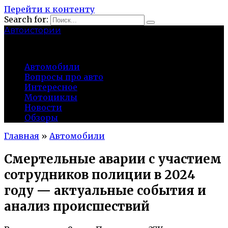
Перейти к контенту
Search for:
Автоистории
gazato.ru
Автомобили
Вопросы про авто
Интересное
Мотоциклы
Новости
Обзоры
Главная
»
Автомобили
Смертельные аварии с участием
сотрудников полиции в 2024
году — актуальные события и
анализ происшествий