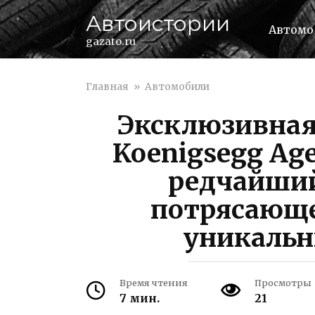
Перейти
Автоистории
к
Автомо
контенту
gazato.ru
Главная
»
Автомобили
Эксклюзивная
Koenigsegg Age
редчайший
потрясающ
уникаль
Время чтения
Просмотры
7 мин.
21