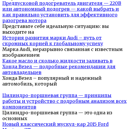
Предпусковой подогреватель двигателя — 220В
или автономный подогрев — какой выбрать и
как правильно установить для эффективного
разогрева мотора
Представьте себе идеальную ситуацию: вы
выходите на
История развития марки Audi – путь от
скромных корней к глобальному успеху
Марка Audi, неразрывно связанная с известным
изображением
Какое масло и сколько жидкости заливать в
Хонда Везел — подробные рекомендации для
автовладельцев
Хонда Везел – популярный и надежный
автомобиль, который
Цилиндро-поршневая группа — принципы
работы и устройство с подробным анализом всех
компонентов
Цилиндро-поршневая группа — это одна из
основных
Новый классический мускул-кар 2015 Ford