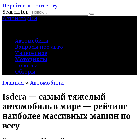
Перейти к контенту
Search for:
Автоистории
gazato.ru
Автомобили
Вопросы про авто
Интересное
Мотоциклы
Новости
Обзоры
Главная
»
Автомобили
Isdera — самый тяжелый
автомобиль в мире — рейтинг
наиболее массивных машин по
весу