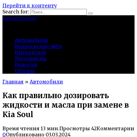
Перейти к контенту
Search for:
Автоистории
gazato.ru
Автомобили
Вопросы про авто
Интересное
Мотоциклы
Новости
Обзоры
Главная
»
Автомобили
Как правильно дозировать
жидкости и масла при замене в
Kia Soul
Время чтения
13 мин.
Просмотры
42
Комментарии
0
Опубликовано
03.03.2024