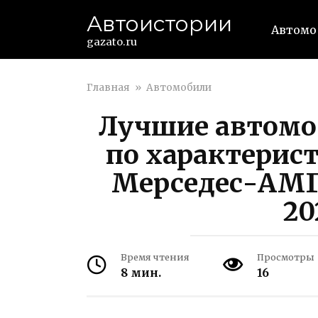
Перейти
Автоистории
к
Автомо
контенту
gazato.ru
Главная
»
Автомобили
Лучшие автомо
по характерис
Мерседес-АМГ
20
Время чтения
Просмотры
8 мин.
16