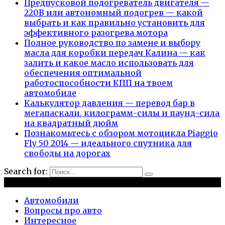
Предпусковой подогреватель двигателя —
220В или автономный подогрев — какой
выбрать и как правильно установить для
эффективного разогрева мотора
Полное руководство по замене и выбору
масла для коробки передач Калина — как
залить и какое масло использовать для
обеспечения оптимальной
работоспособности КПП на твоем
автомобиле
Калькулятор давления — перевод бар в
мегапаскали, килограмм-силы и паунд-сила
на квадратный дюйм
Познакомьтесь с обзором мотоцикла Piaggio
Fly 50 2014 — идеального спутника для
свободы на дорогах
Search for:
Рубрики
Автомобили
Вопросы про авто
Интересное