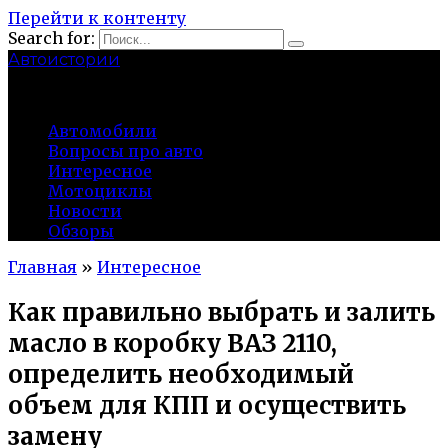
Перейти к контенту
Search for:
Автоистории
gazato.ru
Автомобили
Вопросы про авто
Интересное
Мотоциклы
Новости
Обзоры
Главная
»
Интересное
Как правильно выбрать и залить
масло в коробку ВАЗ 2110,
определить необходимый
объем для КПП и осуществить
замену