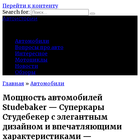
Перейти к контенту
Search for:
Автоистории
gazato.ru
Автомобили
Вопросы про авто
Интересное
Мотоциклы
Новости
Обзоры
Главная
»
Автомобили
Мощность автомобилей
Studebaker — Суперкары
Студебекер с элегантным
дизайном и впечатляющими
характеристиками —