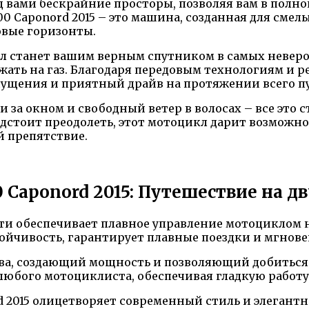
 вами бескрайние просторы, позволяя вам в полн
0 Caponord 2015 – это машина, созданная для сме
овые горизонты.
икл станет вашим верным спутником в самых невер
жать на газ. Благодаря передовым технологиям и р
щущения и приятный драйв на протяжении всего п
а окном и свободный ветер в волосах – все это ст
редстоит преодолеть, этот мотоцикл дарит возмож
 препятствие.
 Caponord 2015: Путешествие на д
 обеспечивает плавное управление мотоциклом н
ойчивость, гарантирует плавные поездки и мгнов
ива, создающий мощность и позволяющий добиться
любого мотоциклиста, обеспечивая гладкую работу
d 2015 олицетворяет современный стиль и элегант