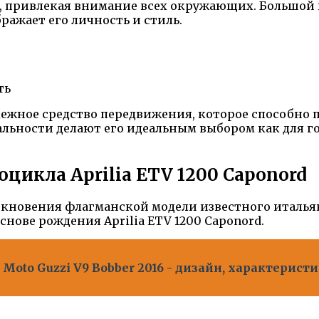
, привлекая внимание всех окружающих. Большой
ражает его личность и стиль.
ть
адежное средство передвижения, которое способно
льности делают его идеальным выбором как для гор
цикла Aprilia ETV 1200 Caponord
икновения флагманской модели известного италья
нове рождения Aprilia ETV 1200 Caponord.
oto Guzzi V9 Bobber 2016 - дизайн, характерист