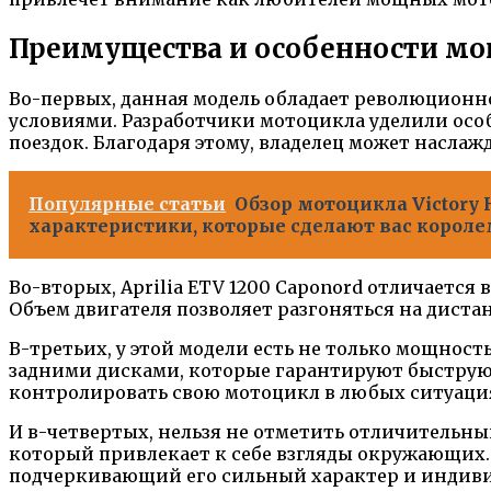
Преимущества и особенности м
Во-первых, данная модель обладает революционн
условиями. Разработчики мотоцикла уделили особ
поездок. Благодаря этому, владелец может насл
Популярные статьи
Обзор мотоцикла Victory
характеристики, которые сделают вас короле
Во-вторых, Aprilia ETV 1200 Caponord отличаетс
Объем двигателя позволяет разгоняться на дист
В-третьих, у этой модели есть не только мощност
задними дисками, которые гарантируют быструю и
контролировать свою мотоцикл в любых ситуация
И в-четвертых, нельзя не отметить отличительны
который привлекает к себе взгляды окружающих.
подчеркивающий его сильный характер и индиви