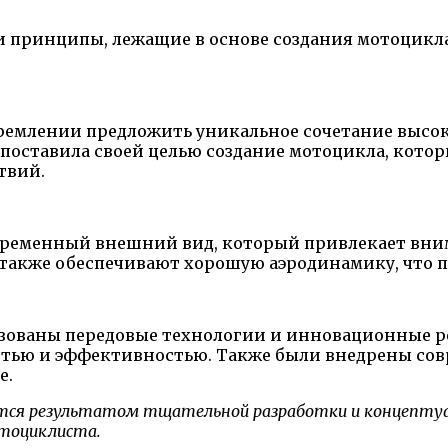
 принципы, лежащие в основе создания мотоцикла A
тремлении предложить уникальное сочетание высо
поставила своей целью создание мотоцикла, кото
твий.
временный внешний вид, который привлекает вним
 также обеспечивают хорошую аэродинамику, что 
льзованы передовые технологии и инновационные р
тью и эффективностью. Также были внедрены сов
е.
ляется результатом тщательной разработки и концептуа
отоциклиста.