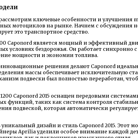
одели
рассмотрим ключевые особенности и улучшения moto
нных мотоциклов на рынке. Начнем с обсуждения н
ует это транспортное средство.
00 Caponord является мощный и эффективный двиг
елых условиях бездорожья. Он работает синхронно
ение мощности и экономии топлива.
 инновационные решения делают Caponord идеальн
еделения массы обеспечивает исключительную стаб
ханизм подвески был полностью переработан, что
V 1200 Caponord 2015 оснащен передовыми система
ых функций, таких как система контроля стабильн
ния подвеской, которая автоматически регулируе
 уникальный дизайн и стиль Caponord 2015. Этот м
йнеры Aprilia уделили особое внимание каждой де
циклов, так и поклонников изысканного стиля.