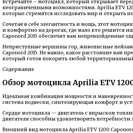
Встречайте – мотоцикл, который открывает перед
неограниченными возможностями. Aprilia ETV 120
которые стремятся исследовать мир и открыть н
Сочетая в себе элегантность и мощь, этот мотоц
и комфортно на дорогах, где мало кто решится на
Caponord 2015 обеспечит вам непревзойденные о
Неприступные вершины гор, живописные пейзажи з
Caponord 2015. Не важно, какое расстояние вам п
который готов покорить любой территориальный
Содержание
Обзор мотоцикла Aprilia ETV 1200
Идеальная комбинация мощности и маневренности
система подвески, синтезирующая комфорт и уст
Сердце мотоцикла — двигатель с впрыском топл
двигателя способны удовлетворить потребности 
Внешний вид мотоцикла Aprilia ETV 1200 Caponor