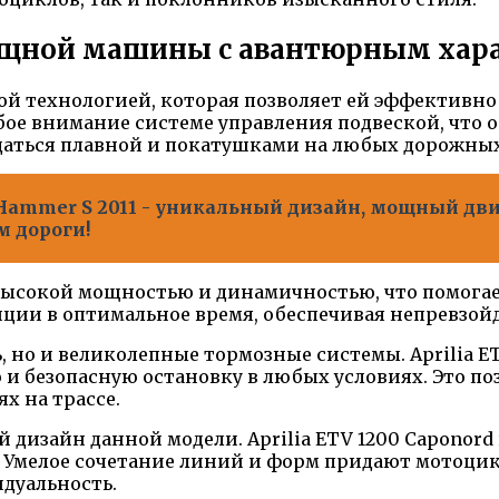
ощной машины с авантюрным хар
ой технологией, которая позволяет ей эффективн
ое внимание системе управления подвеской, что 
аждаться плавной и покатушками на любых дорожны
 Hammer S 2011 - уникальный дизайн, мощный дв
м дороги!
я высокой мощностью и динамичностью, что помогае
анции в оптимальное время, обеспечивая непревзо
ь, но и великолепные тормозные системы. Aprilia 
 безопасную остановку в любых условиях. Это поз
х на трассе.
й дизайн данной модели. Aprilia ETV 1200 Capono
 Умелое сочетание линий и форм придают мотоцик
дуальность.