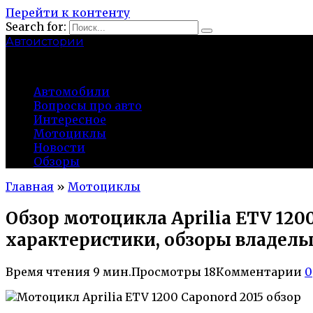
Перейти к контенту
Search for:
Автоистории
gazato.ru
Автомобили
Вопросы про авто
Интересное
Мотоциклы
Новости
Обзоры
Главная
»
Мотоциклы
Обзор мотоцикла Aprilia ETV 120
характеристики, обзоры владель
Время чтения
9 мин.
Просмотры
18
Комментарии
0