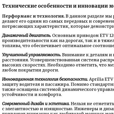
Технические особенности и инновации м
Перформанс и технология.
В данном разделе мы 
делают его одним из самых передовых и совреме
потрясающих характеристик, которые демонстрир
Динамичный двигатель.
Основным приводом ETV 12
производительности как на дорогах, так и в тяж
топлива, что обеспечивает оптимальное соотнош
Улучшенный управляемость.
Внимание к деталям и
расстояния. Усовершенствованная система распр
высоких скоростях. Необходимо отметить, что ме
любом покрытии дороги.
Инновационная технология безопасности.
Aprilia ET
защиту водителя и пассажира. Помимо стандартн
также оснащена системой динамического управле
устойчивости и комфорта.
Современный дизайн и эстетика.
Нельзя не отметить
с элегантностью и изящностью. Инженеры и диза
привлечет внимание как любителей мощных мото