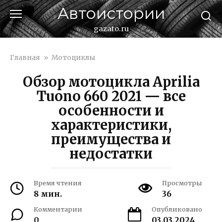
Перейти
Автоистории
к
контенту
gazato.ru
Главная
»
Мотоциклы
Обзор мотоцикла Aprilia
Tuono 660 2021 — все
особенности и
характеристики,
преимущества и
недостатки
Время чтения
Просмотры
8 мин.
36
Комментарии
Опубликовано
0
03.03.2024