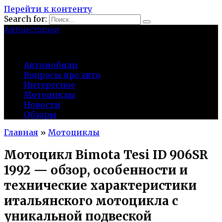
Перейти к контенту
Search for:
Автоистории
gazato.ru
Автомобили
Вопросы про авто
Интересное
Мотоциклы
Новости
Обзоры
Главная
»
Мотоциклы
Мотоцикл Bimota Tesi ID 906SR
1992 — обзор, особенности и
технические характеристики
итальянского мотоцикла с
уникальной подвеской