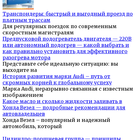
Транспондеры: быстрый и выгодный проезд по
платным трассам
Для регулярных поездок по современным
скоростным магистралям
Предпусковой подогреватель двигателя — 220В
или автономный подогрев — какой выбрать и
как правильно установить для эффективного
разогрева мотора
Представьте себе идеальную ситуацию: вы
выходите на
История развития марки Audi – путь от
скромных корней к глобальному успеху
Марка Audi, неразрывно связанная с известным
изображением
Какое масло и сколько жидкости заливать в
Хонда Везел — подробные рекомендации для
автовладельцев
Хонда Везел – популярный и надежный
автомобиль, который
Цилиндро-поршневая группа — принципы