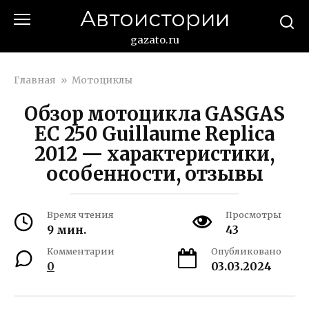
Перейти
Автоистории
к
контенту
gazato.ru
Главная
»
Мотоциклы
Обзор мотоцикла GASGAS
EC 250 Guillaume Replica
2012 — характеристики,
особенности, отзывы
Время чтения
Просмотры
9 мин.
43
Комментарии
Опубликовано
0
03.03.2024