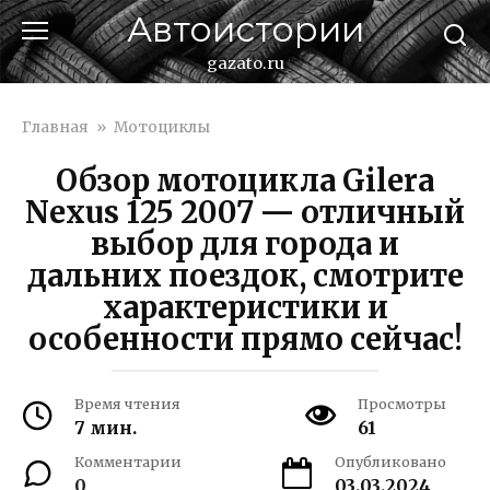
Перейти
Автоистории
к
контенту
gazato.ru
Главная
»
Мотоциклы
Обзор мотоцикла Gilera
Nexus 125 2007 — отличный
выбор для города и
дальних поездок, смотрите
характеристики и
особенности прямо сейчас!
Время чтения
Просмотры
7 мин.
61
Комментарии
Опубликовано
0
03.03.2024