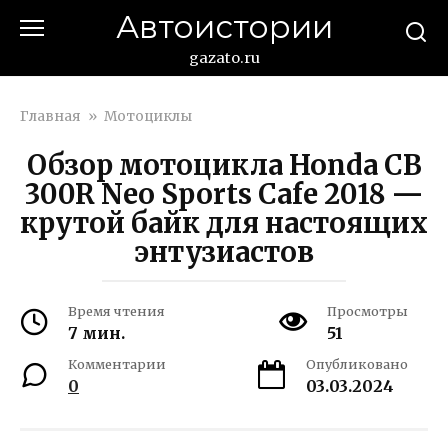
Перейти
Автоистории
к
контенту
gazato.ru
Главная
»
Мотоциклы
Обзор мотоцикла Honda CB
300R Neo Sports Cafe 2018 —
крутой байк для настоящих
энтузиастов
Время чтения
Просмотры
7 мин.
51
Комментарии
Опубликовано
0
03.03.2024