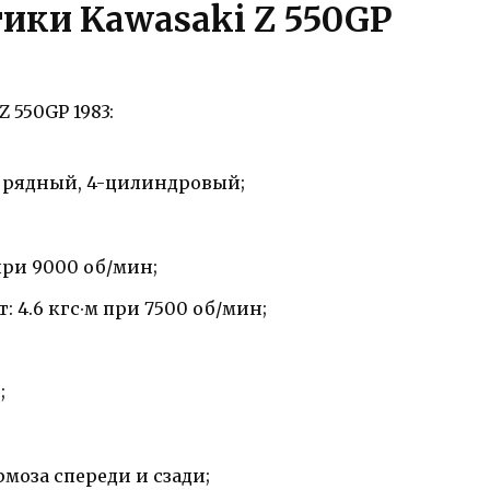
ики Kawasaki Z 550GP
 550GP 1983:
 рядный, 4-цилиндровый;
при 9000 об/мин;
4.6 кгс∙м при 7500 об/мин;
;
моза спереди и сзади;