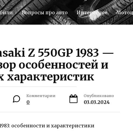
били
Вопросы про авто
Интересное
Мото
aki Z 550GP 1983 —
ор особенностей и
х характеристик
Комментарии
Опубликовано
0
03.03.2024