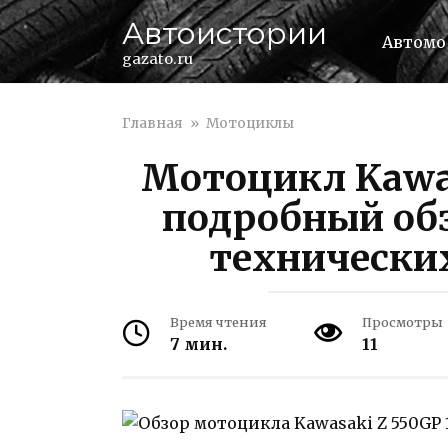
Перейти
Автоистории
к
Автомо
контенту
gazato.ru
Главная
»
Мотоциклы
Мотоцикл Kawas
подробный обз
технически
Время чтения
Просмотры
7 мин.
11