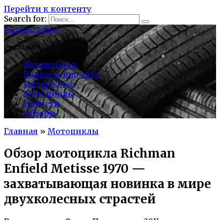
Перейти к контенту
Search for:
Автоистории
gazato.ru
Автомобили
Вопросы про авто
Интересное
Мотоциклы
Новости
Обзоры
Главная
»
Мотоциклы
Обзор мотоцикла Richman
Enfield Metisse 1970 —
захватывающая новинка в мире
двухколесных страстей