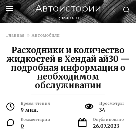
Перейти
Автоистории
к
контенту
gazato.ru
Главная
»
Автомобили
Расходники и количество
жидкостей в Хендай ай30 —
подробная информация о
необходимом
обслуживании
Время чтения
Просмотры
9 мин.
34
Комментарии
Опубликовано
0
26.07.2023