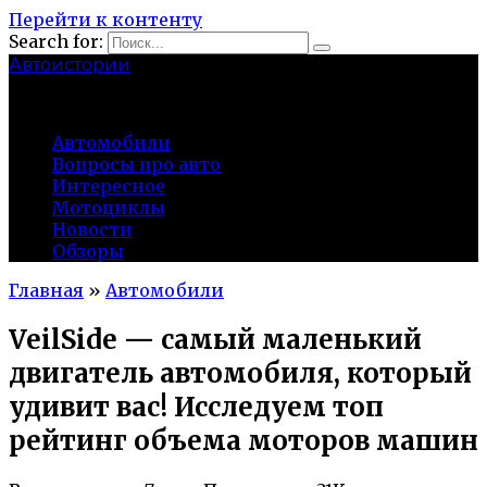
Перейти к контенту
Search for:
Автоистории
gazato.ru
Автомобили
Вопросы про авто
Интересное
Мотоциклы
Новости
Обзоры
Главная
»
Автомобили
VeilSide — самый маленький
двигатель автомобиля, который
удивит вас! Исследуем топ
рейтинг объема моторов машин