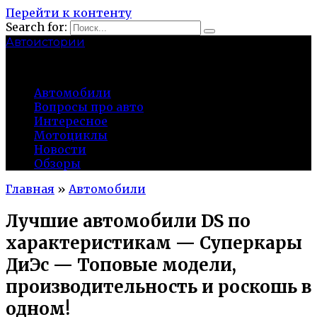
Перейти к контенту
Search for:
Автоистории
gazato.ru
Автомобили
Вопросы про авто
Интересное
Мотоциклы
Новости
Обзоры
Главная
»
Автомобили
Лучшие автомобили DS по
характеристикам — Суперкары
ДиЭс — Топовые модели,
производительность и роскошь в
одном!