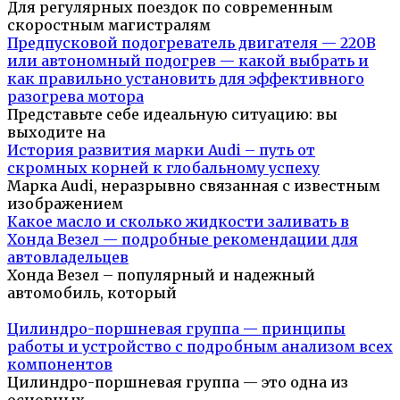
Для регулярных поездок по современным
скоростным магистралям
Предпусковой подогреватель двигателя — 220В
или автономный подогрев — какой выбрать и
как правильно установить для эффективного
разогрева мотора
Представьте себе идеальную ситуацию: вы
выходите на
История развития марки Audi – путь от
скромных корней к глобальному успеху
Марка Audi, неразрывно связанная с известным
изображением
Какое масло и сколько жидкости заливать в
Хонда Везел — подробные рекомендации для
автовладельцев
Хонда Везел – популярный и надежный
автомобиль, который
Цилиндро-поршневая группа — принципы
работы и устройство с подробным анализом всех
компонентов
Цилиндро-поршневая группа — это одна из
основных